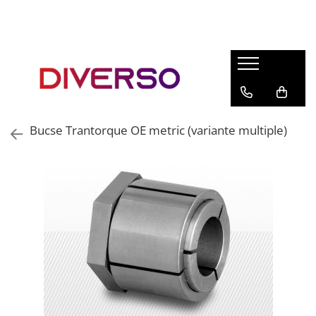
FILAMENTE 3D
PETG
PLA
ABS
Bucse Trantorque OE metric (variante multiple)
ASA
SILK
TPU
HIPS
PMMA
MULTIMATERIAL