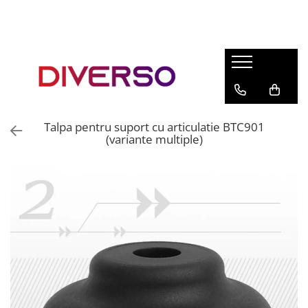
FILAMENTE 3D
PETG
PLA
ABS
Talpa pentru suport cu articulatie BTC901
ASA
(variante multiple)
SILK
TPU
HIPS
PMMA
MULTIMATERIAL