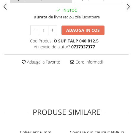
IN STOC
Durata de livrare:
2-3 zile lucratoare
ADAUGA IN COS
Cod Produs:
O SUP TALP 040 R12.5
Ai nevoie de ajutor?
0737337377
Adauga la Favorite
Cere informatii
PRODUSE SIMILARE
Colier arc 6 mm
Covoare din cauciuc NBR cu