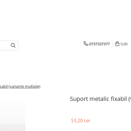
0737337377
0,00
xabil (variante multiple)
Suport metalic fixabil 
53,20 Lei