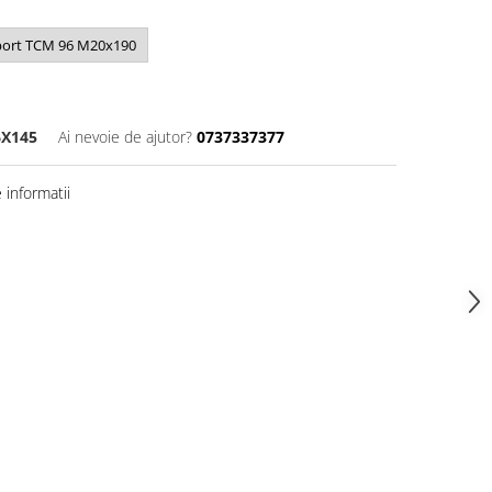
ort TCM 96 M20x190
6X145
Ai nevoie de ajutor?
0737337377
informatii