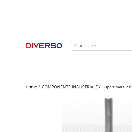
FILAMENTE 3D
PETG
PLA
ABS
ASA
SILK
TPU
HIPS
Home /
COMPONENTE INDUSTRIALE /
Suport metalic fi
PMMA
MULTIMATERIAL