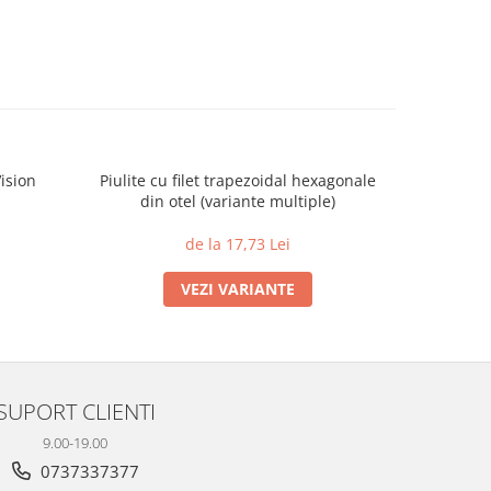
ision
Piulite cu filet trapezoidal hexagonale
Racord TW
din otel (variante multiple)
de la 17,73 Lei
VEZI VARIANTE
SUPORT CLIENTI
9.00-19.00
0737337377