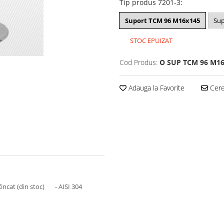
Tip produs 7201-3
:
Suport TCM 96 M16x145
Sup
STOC EPUIZAT
Cod Produs:
O SUP TCM 96 M1
Adauga la Favorite
Cere 
incat (din stoc) - AISI 304