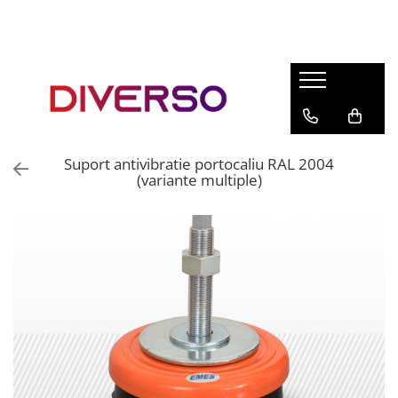
FILAMENTE 3D
PETG
PLA
ABS
Suport antivibratie portocaliu RAL 2004
ASA
(variante multiple)
SILK
TPU
HIPS
PMMA
MULTIMATERIAL