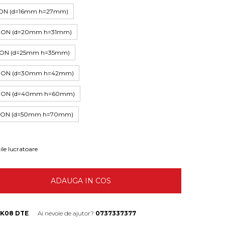
IMON (d=16mm h=27mm)
LIMON (d=20mm h=31mm)
LIMON (d=25mm h=35mm)
LIMON (d=30mm h=42mm)
LIMON (d=40mm h=60mm)
LIMON (d=50mm h=70mm)
ile lucratoare
ADAUGA IN COS
SK08 DTE
Ai nevoie de ajutor?
0737337377