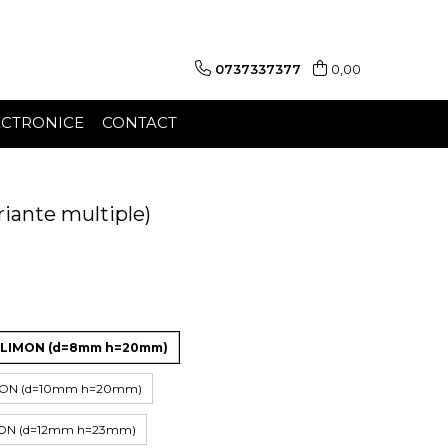
0737337377
0,00
ECTRONICE
CONTACT
riante multiple)
8 LIMON (d=8mm h=20mm)
LIMON (d=10mm h=20mm)
IMON (d=12mm h=23mm)