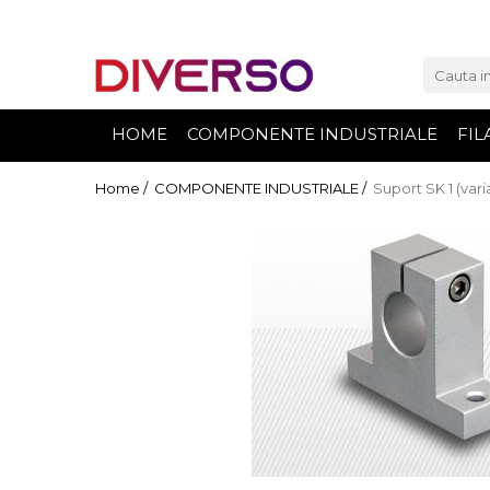
FILAMENTE 3D
PETG
HOME
COMPONENTE INDUSTRIALE
FIL
PLA
ABS
Home /
COMPONENTE INDUSTRIALE /
Suport SK 1 (vari
ASA
SILK
TPU
HIPS
PMMA
MULTIMATERIAL