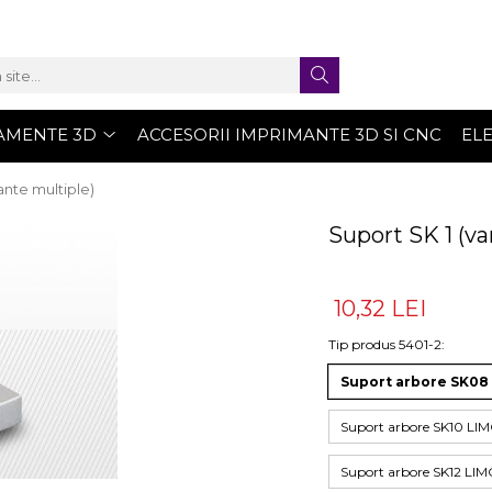
AMENTE 3D
ACCESORII IMPRIMANTE 3D SI CNC
EL
ante multiple)
Suport SK 1 (va
10,32 LEI
Tip produs 5401-2
:
Suport arbore SK0
Suport arbore SK10 
Suport arbore SK12 L