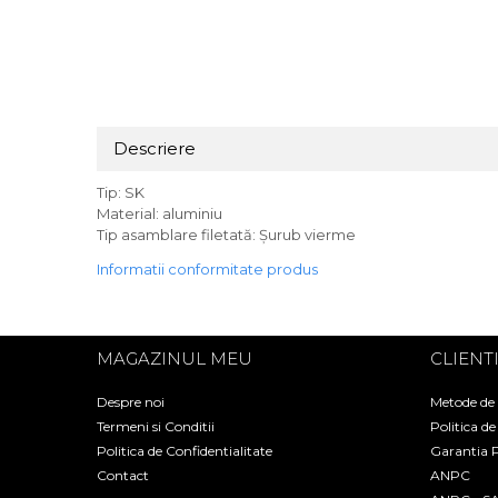
Descriere
Tip: SK
Material: aluminiu
Tip asamblare filetată: Șurub vierme
Informatii conformitate produs
MAGAZINUL MEU
CLIENT
Despre noi
Metode de
Termeni si Conditii
Politica d
Politica de Confidentialitate
Garantia 
Contact
ANPC