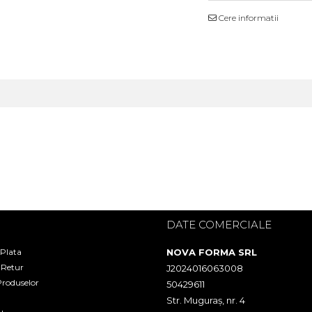
Cere informatii
I
DATE COMERCIALE
 Plata
NOVA FORMA SRL
e Retur
J2024016063008
Produselor
50429611
Str. Muguraș, nr. 4