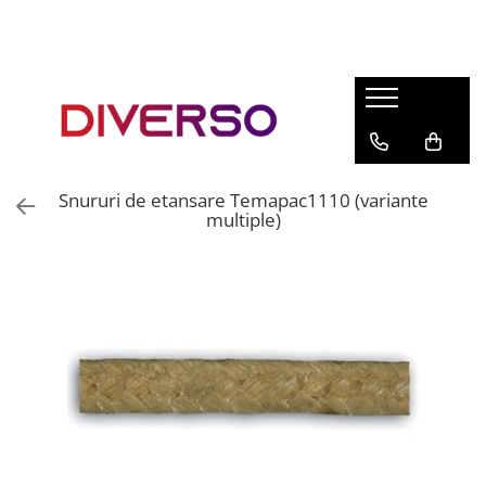
FILAMENTE 3D
PETG
PLA
ABS
Snururi de etansare Temapac1110 (variante
ASA
multiple)
SILK
TPU
HIPS
PMMA
MULTIMATERIAL