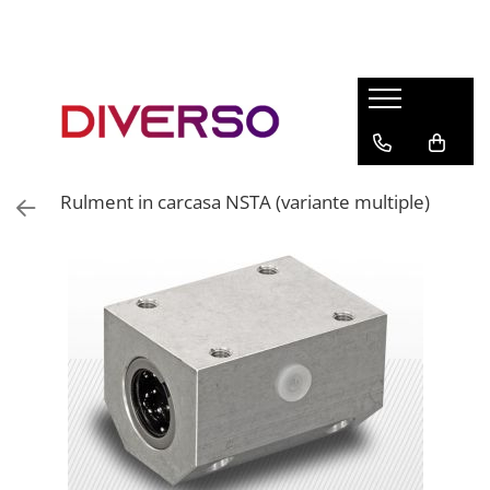
FILAMENTE 3D
PETG
PLA
ABS
Rulment in carcasa NSTA (variante multiple)
ASA
SILK
TPU
HIPS
PMMA
MULTIMATERIAL