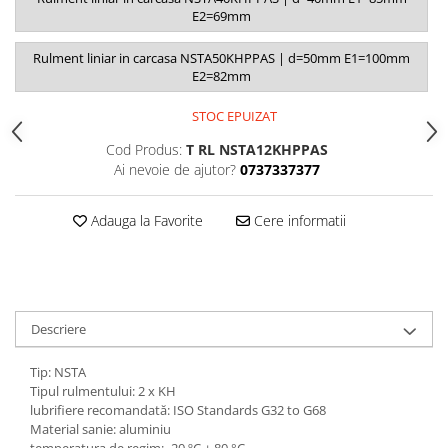
E2=69mm
Rulment liniar in carcasa NSTA50KHPPAS | d=50mm E1=100mm
E2=82mm
STOC EPUIZAT
Cod Produs:
T RL NSTA12KHPPAS
Ai nevoie de ajutor?
0737337377
Adauga la Favorite
Cere informatii
Descriere
Tip: NSTA
Tipul rulmentului: 2 x KH
lubrifiere recomandată: ISO Standards G32 to G68
Material sanie: aluminiu