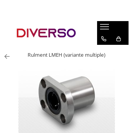
FILAMENTE 3D
PETG
PLA
ABS
Rulment LMEH (variante multiple)
ASA
SILK
TPU
HIPS
PMMA
MULTIMATERIAL