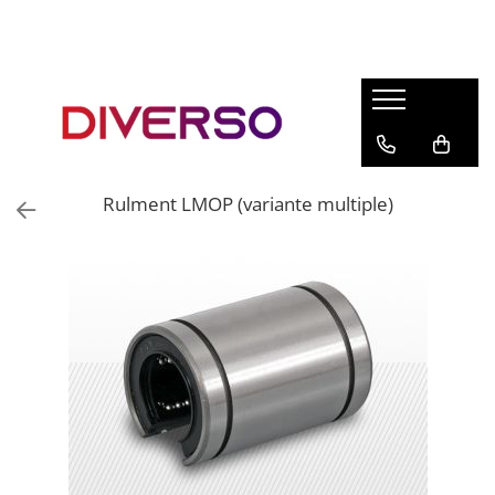
FILAMENTE 3D
PETG
PLA
ABS
Rulment LMOP (variante multiple)
ASA
SILK
TPU
HIPS
PMMA
MULTIMATERIAL