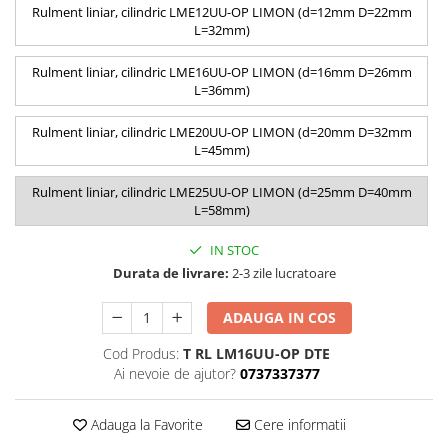
Rulment liniar, cilindric LME12UU-OP LIMON (d=12mm D=22mm
L=32mm)
Rulment liniar, cilindric LME16UU-OP LIMON (d=16mm D=26mm
L=36mm)
Rulment liniar, cilindric LME20UU-OP LIMON (d=20mm D=32mm
L=45mm)
Rulment liniar, cilindric LME25UU-OP LIMON (d=25mm D=40mm
L=58mm)
IN STOC
Durata de livrare:
2-3 zile lucratoare
ADAUGA IN COS
Cod Produs:
T RL LM16UU-OP DTE
Ai nevoie de ajutor?
0737337377
Adauga la Favorite
Cere informatii