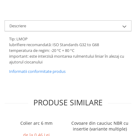
Descriere
Tip: LMOP
lubrifiere recomandată: ISO Standards G32 to G68
temperatura de regim: -20 ºC + 80 °C
important: este interzisă montarea rulmentului liniar în alezaj cu
ajutorul ciocanului
Informatii conformitate produs
PRODUSE SIMILARE
Colier arc 6 mm
Covoare din cauciuc NBR cu
insertie (variante multiple)
de la 0,46 Lei