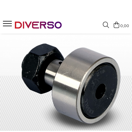
FILAMENTE 3D
0,00
PETG
PLA
ABS
ASA
SILK
TPU
HIPS
PMMA
MULTIMATERIAL