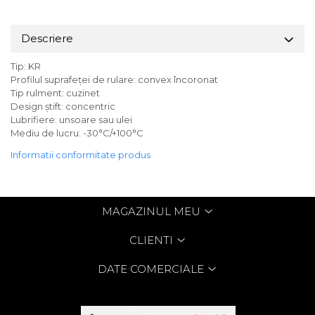
Descriere
Tip: KR
Profilul suprafeței de rulare: convex încoronat
Tip rulment: cuzinet
Design ştift: concentric
Lubrifiere: unsoare sau ulei
Mediu de lucru: -30°C/+100°C
Informatii conformitate produs
MAGAZINUL MEU
CLIENTI
DATE COMERCIALE