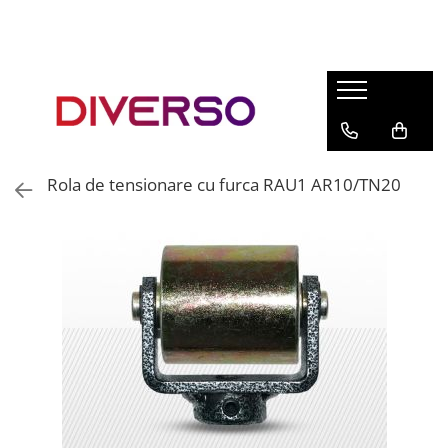
FILAMENTE 3D
PETG
PLA
ABS
Rola de tensionare cu furca RAU1 AR10/TN20
ASA
SILK
TPU
HIPS
PMMA
MULTIMATERIAL