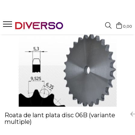
FILAMENTE 3D
0,00
PETG
PLA
ABS
ASA
SILK
TPU
HIPS
PMMA
MULTIMATERIAL
Roata de lant plata disc 06B (variante
multiple)