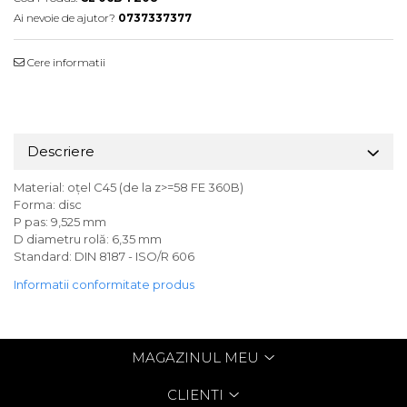
Ai nevoie de ajutor?
0737337377
Cere informatii
Descriere
Material: oțel C45 (de la z>=58 FE 360B)
Forma: disc
P pas: 9,525 mm
D diametru rolă: 6,35 mm
Standard: DIN 8187 - ISO/R 606
Informatii conformitate produs
MAGAZINUL MEU
CLIENTI