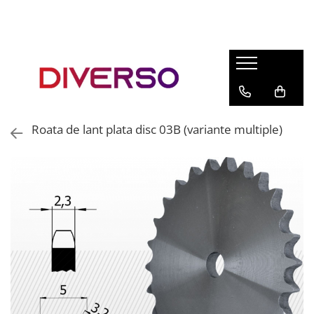
FILAMENTE 3D
PETG
PLA
ABS
Roata de lant plata disc 03B (variante multiple)
ASA
SILK
TPU
HIPS
PMMA
MULTIMATERIAL