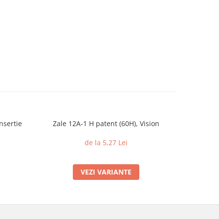
nsertie
Zale 12A-1 H patent (60H), Vision
Piulite c
din 
de la 5,27 Lei
VEZI VARIANTE