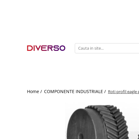
FILAMENTE 3D
PETG
PLA
ABS
ASA
SILK
TPU
HIPS
Home /
COMPONENTE INDUSTRIALE /
Roti profil eagle
PMMA
MULTIMATERIAL