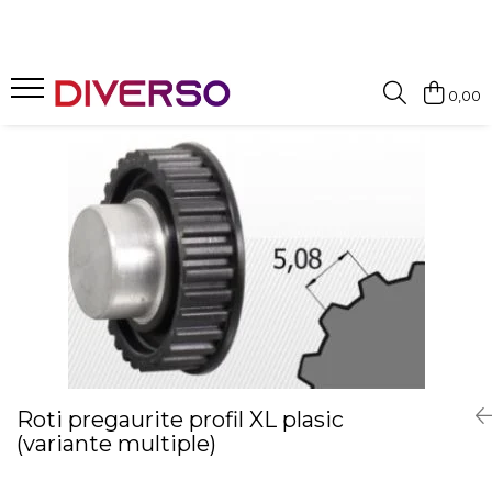
FILAMENTE 3D
0,00
PETG
PLA
ABS
ASA
SILK
TPU
HIPS
PMMA
MULTIMATERIAL
Roti pregaurite profil XL plasic
(variante multiple)