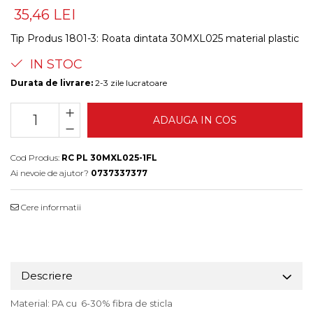
35,46 LEI
Tip Produs 1801-3
:
Roata dintata 30MXL025 material plastic
IN STOC
Durata de livrare:
2-3 zile lucratoare
ADAUGA IN COS
Cod Produs:
RC PL 30MXL025-1FL
Ai nevoie de ajutor?
0737337377
Cere informatii
Descriere
Material: PA cu 6-30% fibra de sticla