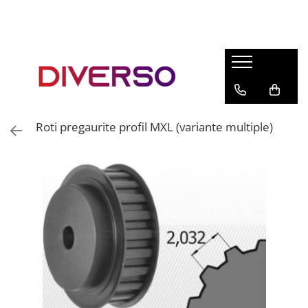
FILAMENTE 3D
PETG
PLA
ABS
Roti pregaurite profil MXL (variante multiple)
ASA
SILK
TPU
HIPS
PMMA
MULTIMATERIAL