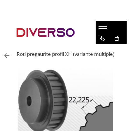
FILAMENTE 3D
PETG
PLA
ABS
Roti pregaurite profil XH (variante multiple)
ASA
SILK
TPU
HIPS
PMMA
MULTIMATERIAL