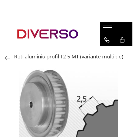
FILAMENTE 3D
PETG
PLA
ABS
Roti aluminiu profil T2 5 MT (variante multiple)
ASA
SILK
TPU
HIPS
PMMA
MULTIMATERIAL