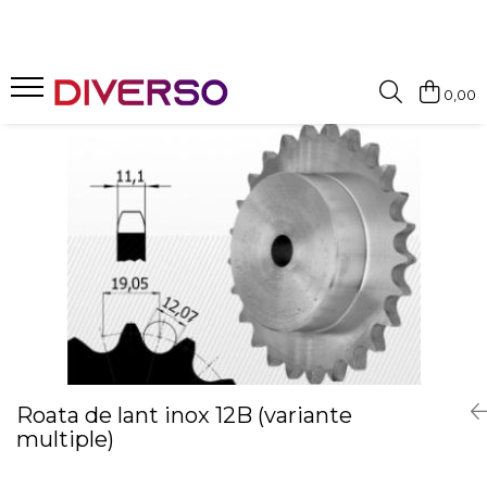
FILAMENTE 3D
0,00
PETG
PLA
ABS
ASA
SILK
TPU
HIPS
PMMA
MULTIMATERIAL
Roata de lant inox 12B (variante
multiple)