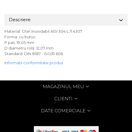
Descriere
Material: Oțel inoxidabil AISI 304 L /1.4307
Forma: cu butuc
P pas: 19,05 mm
D diametru rolă: 12,07 mm
Standard: DIN 8187 - ISO/R 606
Informatii conformitate produs
MAGAZINUL MEU
CLIENTI
DATE COMERCIALE