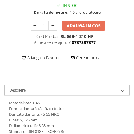
IN STOC
Durata de livrare:
4-5 zile lucratoare
ADAUGA IN COS
Cod Produs:
RL 06B-1 Z10 HF
Ai nevoie de ajutor?
0737337377
Adauga la Favorite
Cere informatii
Descriere
Material: oțel C45
Forma: dantură călită, cu butuc
Duritate dantură: 45-55 HRC
P pas: 9,525 mm
D diametru rolă: 6,35 mm
Standard: DIN 8187 - ISO/R 606