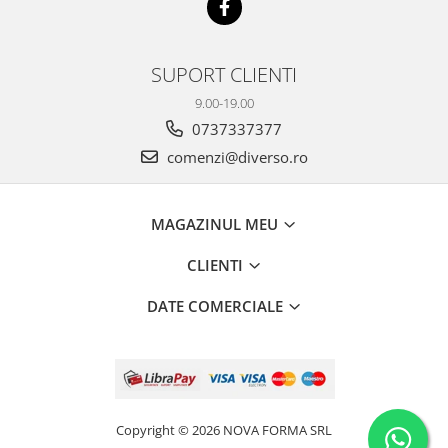
SUPORT CLIENTI
9.00-19.00
0737337377
comenzi@diverso.ro
MAGAZINUL MEU
CLIENTI
DATE COMERCIALE
Copyright © 2026 NOVA FORMA SRL