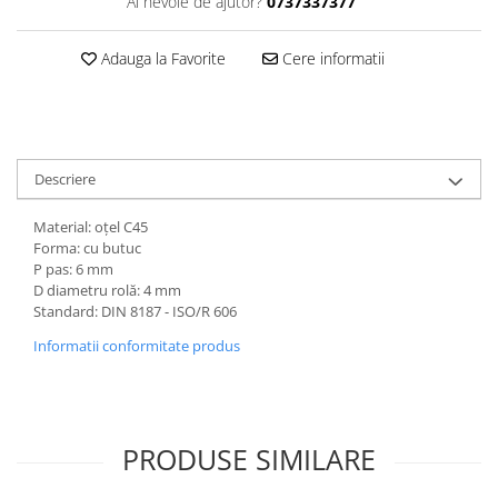
Ai nevoie de ajutor?
0737337377
Adauga la Favorite
Cere informatii
Descriere
Material: oțel C45
Forma: cu butuc
P pas: 6 mm
D diametru rolă: 4 mm
Standard: DIN 8187 - ISO/R 606
Informatii conformitate produs
PRODUSE SIMILARE