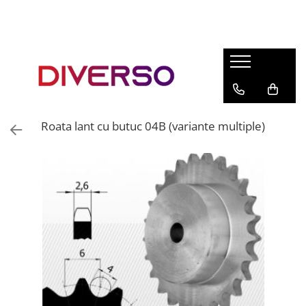
FILAMENTE 3D
PETG
PLA
ABS
Roata lant cu butuc 04B (variante multiple)
ASA
SILK
TPU
HIPS
PMMA
MULTIMATERIAL