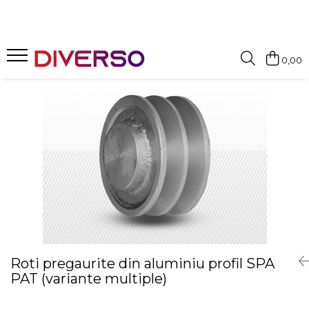
FILAMENTE 3D
0,00
PETG
PLA
ABS
ASA
SILK
TPU
HIPS
PMMA
MULTIMATERIAL
Roti pregaurite din aluminiu profil SPA
PAT (variante multiple)