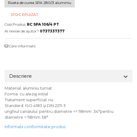
Roata de curea SPA 280/3 aluminiu
STOC EPUIZAT
Cod Produs:
RC SPA 106/4 PT
Ai nevoie de ajutor?
0737337377
Cere informatii
Descriere
Material: aluminiu turnat
Forma: cu alezaj inițial
Tratament superficial: nu
Standard: ISO 4183 și DIN 2211-3
unghiul canalului: pentru diametre <= 118mm 34°pentru
diametre > 118mm 38°
Informatii conformitate produs