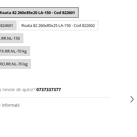
Roata 82 260x85x20 LA-150 - Cod 822601
 824601
Roata 82 260x85x25 LA-150 - Cod 822602
O.RR.NL-150
FX.RR.NL-70 kg
 RO.RR.NL-70 kg
i nevoie de ajutor?
0737337377
informatii