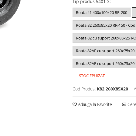
Tip produs 5401-3
:
Roata 41 400x100x20 RR-200
Roata 82 260x85x20 RR-150 - Cod
Roata 82 cu suport 260x85x25 R
Roata 82AF cu suport 260x75x20 
Roata 82AF cu suport 260x75x20
STOC EPUIZAT
Cod Produs:
K82 260X85X20
A
Adauga la Favorite
Cere 