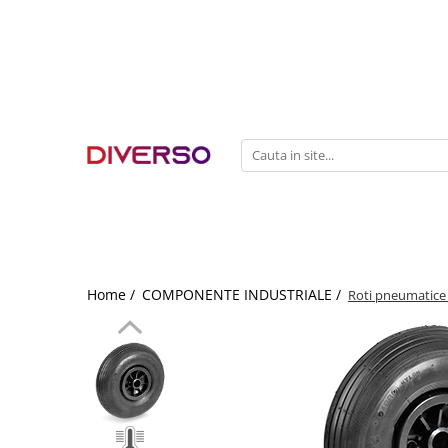
FILAMENTE 3D
PETG
PLA
ABS
ASA
SILK
TPU
HIPS
Home /
COMPONENTE INDUSTRIALE /
Roti pneumatice 
PMMA
MULTIMATERIAL