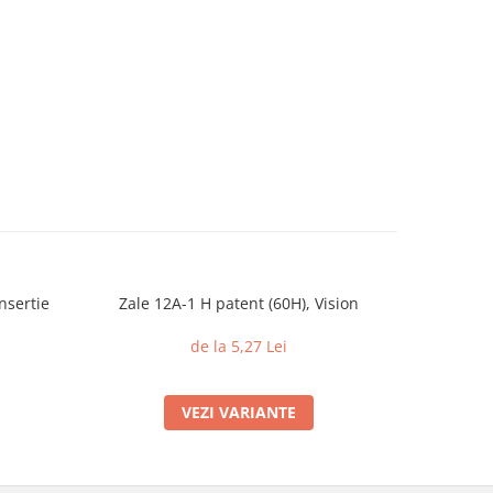
nsertie
Zale 12A-1 H patent (60H), Vision
Piulite c
din 
de la 5,27 Lei
VEZI VARIANTE