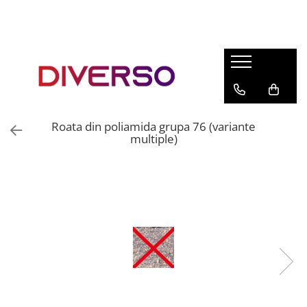
FILAMENTE 3D
PETG
PLA
ABS
Roata din poliamida grupa 76 (variante
ASA
multiple)
SILK
TPU
HIPS
PMMA
MULTIMATERIAL