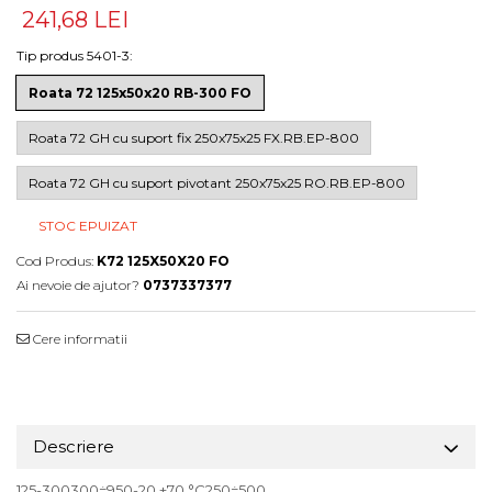
241,68 LEI
Tip produs 5401-3
:
Roata 72 125x50x20 RB-300 FO
Roata 72 GH cu suport fix 250x75x25 FX.RB.EP-800
Roata 72 GH cu suport pivotant 250x75x25 RO.RB.EP-800
STOC EPUIZAT
Cod Produs:
K72 125X50X20 FO
Ai nevoie de ajutor?
0737337377
Cere informatii
Descriere
125-300300÷950-20 +70 °C250÷500