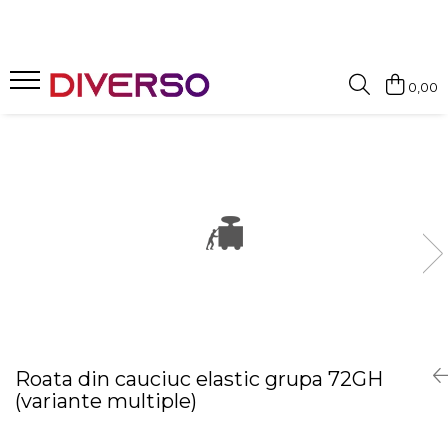
FILAMENTE 3D
0,00
PETG
PLA
ABS
ASA
SILK
TPU
HIPS
PMMA
MULTIMATERIAL
Roata din cauciuc elastic grupa 72GH
(variante multiple)