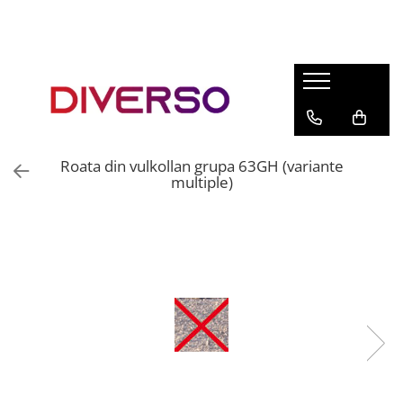
FILAMENTE 3D
PETG
PLA
ABS
Roata din vulkollan grupa 63GH (variante
ASA
multiple)
SILK
TPU
HIPS
PMMA
MULTIMATERIAL