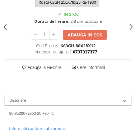
Roata 63GH 250X78x25 RB-1900
IN STOC
Durata de livrare:
2-3 zile lucratoare
ADAUGA IN COS
Cod Produs:
K63GH 80X28X12
Ai nevoie de ajutor?
0737337377
Adauga la Favorite
Cere informatii
Descriere
80-85280÷2300-20 +80 °C
Informatii conformitate produs