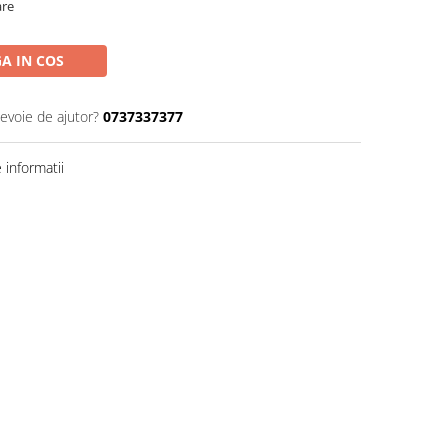
are
A IN COS
nevoie de ajutor?
0737337377
informatii