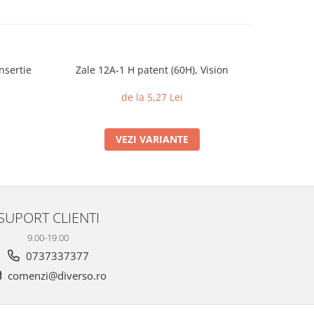
nsertie
Zale 12A-1 H patent (60H), Vision
Piulite c
din 
de la 5,27 Lei
VEZI VARIANTE
SUPORT CLIENTI
9.00-19.00
0737337377
comenzi@diverso.ro