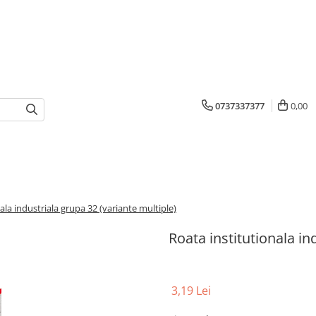
0737337377
0,00
ala industriala grupa 32 (variante multiple)
Roata institutionala in
3,19 Lei