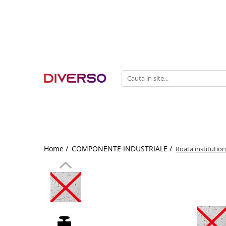
FILAMENTE 3D
PETG
PLA
ABS
ASA
SILK
TPU
HIPS
Home /
COMPONENTE INDUSTRIALE /
Roata institution
PMMA
MULTIMATERIAL