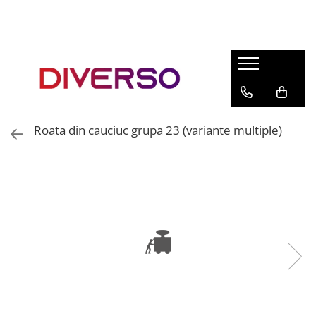
FILAMENTE 3D
PETG
PLA
ABS
Roata din cauciuc grupa 23 (variante multiple)
ASA
SILK
TPU
HIPS
PMMA
MULTIMATERIAL