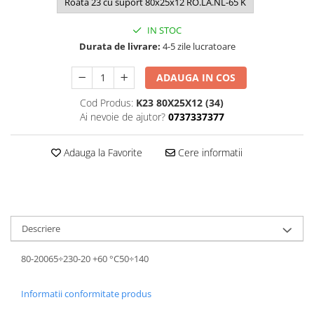
Roata 23 cu suport 80x25x12 RO.LA.NL-65 K
IN STOC
Durata de livrare:
4-5 zile lucratoare
ADAUGA IN COS
Cod Produs:
K23 80X25X12 (34)
Ai nevoie de ajutor?
0737337377
Adauga la Favorite
Cere informatii
Descriere
80-20065÷230-20 +60 °C50÷140
Informatii conformitate produs