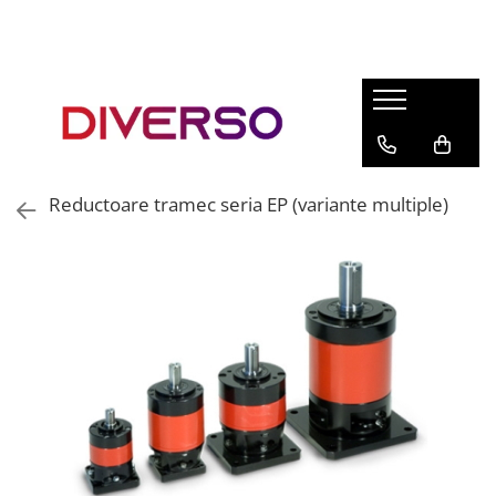
FILAMENTE 3D
PETG
PLA
ABS
Reductoare tramec seria EP (variante multiple)
ASA
SILK
TPU
HIPS
PMMA
MULTIMATERIAL