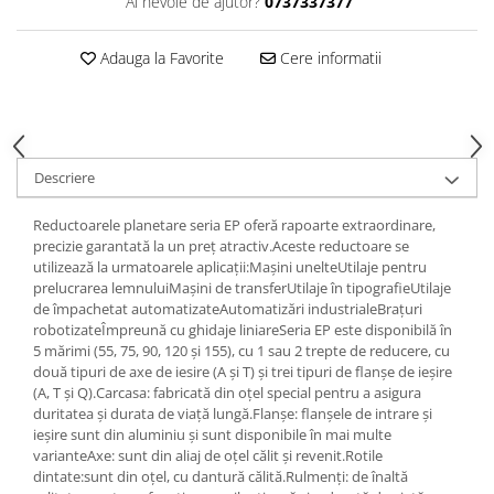
Ai nevoie de ajutor?
0737337377
Adauga la Favorite
Cere informatii
Descriere
Reductoarele planetare seria EP oferă rapoarte extraordinare,
precizie garantată la un preț atractiv.Aceste reductoare se
utilizează la urmatoarele aplicații:Mașini unelteUtilaje pentru
prelucrarea lemnuluiMașini de transferUtilaje în tipografieUtilaje
de împachetat automatizateAutomatizări industrialeBrațuri
robotizateÎmpreună cu ghidaje liniareSeria EP este disponibilă în
5 mărimi (55, 75, 90, 120 și 155), cu 1 sau 2 trepte de reducere, cu
două tipuri de axe de iesire (A și T) și trei tipuri de flanșe de ieșire
(A, T și Q).Carcasa: fabricată din oțel special pentru a asigura
duritatea și durata de viață lungă.Flanșe: flanșele de intrare și
ieșire sunt din aluminiu și sunt disponibile în mai multe
varianteAxe: sunt din aliaj de oțel călit și revenit.Rotile
dintate:sunt din oțel, cu dantură călită.Rulmenți: de înaltă