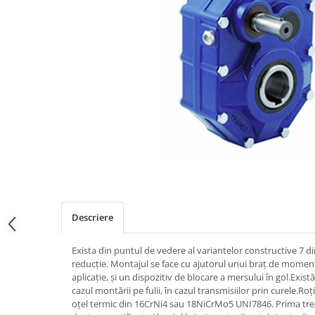
Descriere
Exista din puntul de vedere al variantelor constructive 7 
reducție. Montajul se face cu ajutorul unui braț de moment
aplicație, și un dispozitiv de blocare a mersului în gol.Exist
cazul montării pe fulii, în cazul transmisiilor prin curele.Ro
oțel termic din 16CrNi4 sau 18NiCrMo5 UNI7846. Prima treap