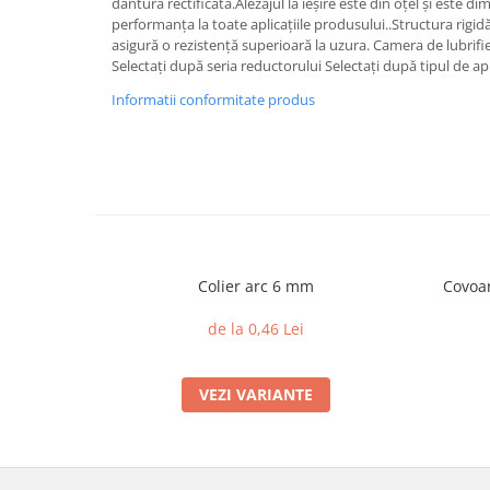
dantura rectificata.Alezajul la ieșire este din oțel și este 
performanța la toate aplicațiile produsului..Structura rigidă
asigură o rezistență superioară la uzura. Camera de lubrifi
Selectați după seria reductorului Selectați după tipul de a
Informatii conformitate produs
Colier arc 6 mm
Covoar
de la 0,46 Lei
VEZI VARIANTE