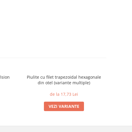
ision
Piulite cu filet trapezoidal hexagonale
Racord TW
din otel (variante multiple)
de la 17,73 Lei
VEZI VARIANTE