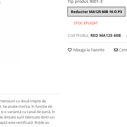
Tip produs 9001-3
:
Reductor MA125 60B 16 O P3
STOC EPUIZAT
Cod Produs:
RED MA125 60B
Adauga la Favorite
Cere 
dimensiuni cu două trepte de
. Se poate monta, în funcție de
ă și o variantă cu canal de pană, în
țile dințate sunt fabricate dintr-un
tă este rectificată. Roțile au