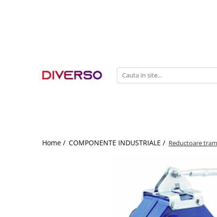
FILAMENTE 3D
PETG
PLA
ABS
ASA
SILK
TPU
HIPS
Home /
COMPONENTE INDUSTRIALE /
Reductoare trame
PMMA
MULTIMATERIAL