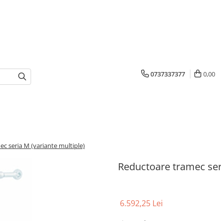
0737337377
0,00
c seria M (variante multiple)
Reductoare tramec seri
6.592,25 Lei