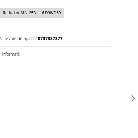
Reductor MA125B i=16 D38/D60
Ai nevoie de ajutor?
0737337377
informatii