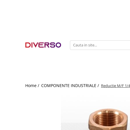
FILAMENTE 3D
PETG
PLA
ABS
ASA
SILK
TPU
HIPS
Home /
COMPONENTE INDUSTRIALE /
Reductie M/F 1/4
PMMA
MULTIMATERIAL