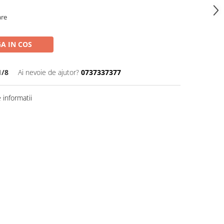
are
A IN COS
1/8
Ai nevoie de ajutor?
0737337377
informatii