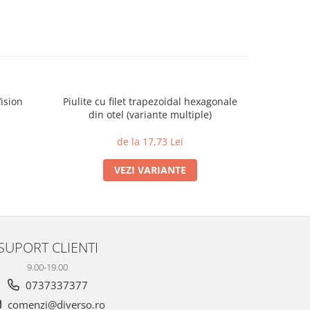
ision
Piulite cu filet trapezoidal hexagonale
Racord TW
din otel (variante multiple)
de la 17,73 Lei
VEZI VARIANTE
SUPORT CLIENTI
9.00-19.00
0737337377
comenzi@diverso.ro