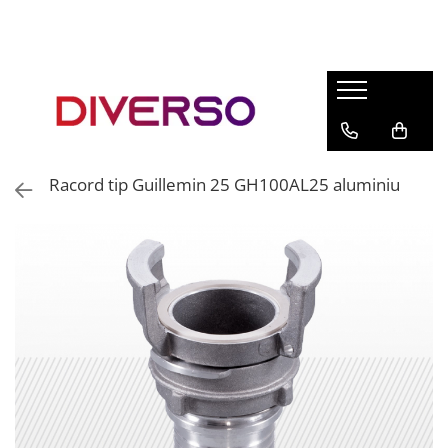
FILAMENTE 3D
PETG
PLA
ABS
Racord tip Guillemin 25 GH100AL25 aluminiu
ASA
SILK
TPU
HIPS
PMMA
MULTIMATERIAL