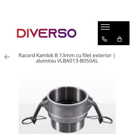
FILAMENTE 3D
PETG
PLA
ABS
Racord Kamlok B 13mm cu filet exterior |
ASA
aluminiu VLBA013-B050AL
SILK
TPU
HIPS
PMMA
MULTIMATERIAL