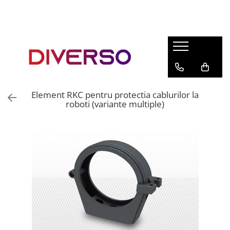
FILAMENTE 3D
PETG
PLA
ABS
Element RKC pentru protectia cablurilor la
ASA
roboti (variante multiple)
SILK
TPU
HIPS
PMMA
MULTIMATERIAL