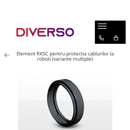
FILAMENTE 3D
PETG
PLA
ABS
Element RKSC pentru protectia cablurilor la
ASA
roboti (variante multiple)
SILK
TPU
HIPS
PMMA
MULTIMATERIAL