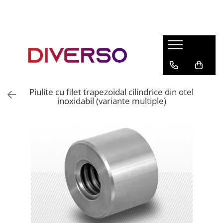
FILAMENTE 3D
PETG
PLA
ABS
Piulite cu filet trapezoidal cilindrice din otel
ASA
inoxidabil (variante multiple)
SILK
TPU
HIPS
PMMA
MULTIMATERIAL