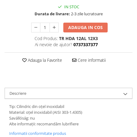
IN STOC
Durata de livrare:
2-3 zile lucratoare
ADAUGA IN COS
Cod Produs:
TR HDA 12AL 12X3
Ai nevoie de ajutor?
0737337377
Adauga la Favorite
Cere informatii
Descriere
Tip: Cilindric din oțel inoxidabil
Material: oțel inoxidabil (AISI 303-1.4305)
Savállóság: nu
Alte informații: recomandăm lubrifiere
Informatii conformitate produs