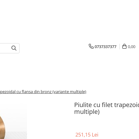
0737337377
0,00
trapezoidal cu flansa din bronz (variante multiple)
Piulite cu filet trapezo
multiple)
251,15 Lei