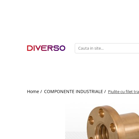
FILAMENTE 3D
PETG
PLA
ABS
ASA
SILK
TPU
HIPS
Home /
COMPONENTE INDUSTRIALE /
Piulite cu filet 
PMMA
MULTIMATERIAL