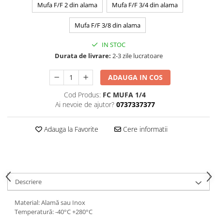
Mufa F/F 2 din alama
Mufa F/F 3/4 din alama
Mufa F/F 3/8 din alama
IN STOC
Durata de livrare:
2-3 zile lucratoare
ADAUGA IN COS
Cod Produs:
FC MUFA 1/4
Ai nevoie de ajutor?
0737337377
Adauga la Favorite
Cere informatii
Descriere
Material: Alamă sau Inox
Temperatură: -40°C +280°C