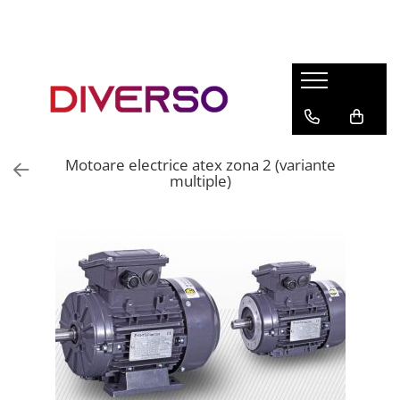
FILAMENTE 3D
PETG
PLA
ABS
Motoare electrice atex zona 2 (variante
ASA
multiple)
SILK
TPU
HIPS
PMMA
MULTIMATERIAL