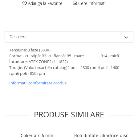
Adauga la Favorite
Cere informatii
Descriere
Tensiune: 3 faze (380V)
Forma: - cu talpă: B3- cu flanșă: B5 - mare B14 - mică
Încadrare: ATEX ZONE2 (111822)
Turație: (Valori exacteîn catalog)2 poli - 2800 rpm4 poli - 1400
rpm6 poli - 850 rpm
Informatii conformitate produs
PRODUSE SIMILARE
Colier arc 6 mm
Roti dintate cilindrice disc