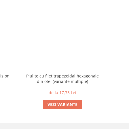
ision
Piulite cu filet trapezoidal hexagonale
Racord TW
din otel (variante multiple)
de la 17,73 Lei
VEZI VARIANTE