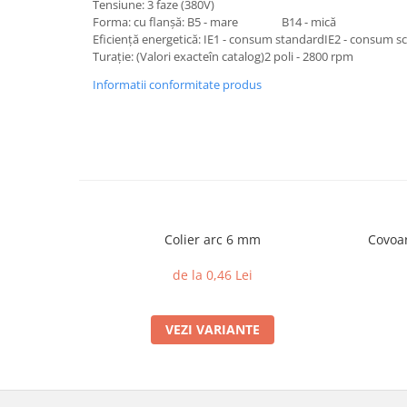
Tensiune: 3 faze (380V)
Forma: cu flanșă: B5 - mare B14 - mică
Eficiență energetică: IE1 - consum standardIE2 - consum s
Turație: (Valori exacteîn catalog)2 poli - 2800 rpm
Informatii conformitate produs
Colier arc 6 mm
Covoar
de la 0,46 Lei
VEZI VARIANTE