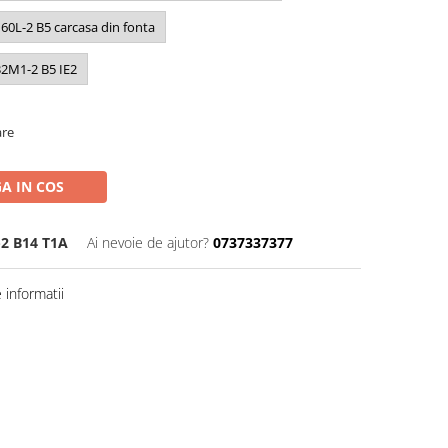
60L-2 B5 carcasa din fonta
32M1-2 B5 IE2
are
A IN COS
2 B14 T1A
Ai nevoie de ajutor?
0737337377
informatii