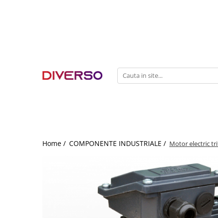
FILAMENTE 3D
PETG
PLA
ABS
ASA
SILK
TPU
HIPS
Home /
COMPONENTE INDUSTRIALE /
Motor electric tri
PMMA
MULTIMATERIAL