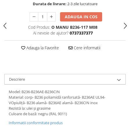
Durata de livrare:
2-3 zile lucratoare
ADAUGA IN COS
Cod Produs:
O MANU B236-117 M08
Ai nevoie de ajutor?
0737337377
Adauga la Favorite
Cere informatii
Descriere
Model: B236-B236AE-B236CIN
Material: corp- B236 poliamidă ranforsată- B236AE UL94-
VOpiuliță- B236 alamă- B236AE alamă- B236CIN inox
Rezistă la: ulei și grasime
Culoare de bază: negru (RAL 9011)
Informatii conformitate produs