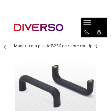
FILAMENTE 3D
PETG
PLA
ABS
Maner u din plastic B236 (variante multiple)
ASA
SILK
TPU
HIPS
PMMA
MULTIMATERIAL