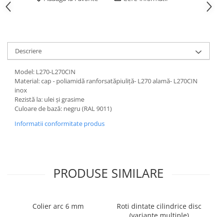
Descriere
Model: L270-L270CIN
Material: cap - poliamidă ranforsatăpiuliță- L270 alamă- L270CIN
inox
Rezistă la: ulei și grasime
Culoare de bază: negru (RAL 9011)
Informatii conformitate produs
PRODUSE SIMILARE
Colier arc 6 mm
Roti dintate cilindrice disc
(variante multiple)