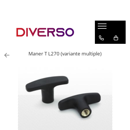
FILAMENTE 3D
PETG
PLA
ABS
Maner T L270 (variante multiple)
ASA
SILK
TPU
HIPS
PMMA
MULTIMATERIAL