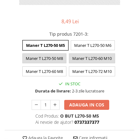
8,49 Lei
Tip produs 7201-3
:
Maner T L270-50 M5
Maner T L270-50 M6
Maner T L270-50 M8
Maner T L270-60 M10
Maner T L270-60 M8
Maner T L270-72 M10
IN STOC
Durata de livrare:
2-3 zile lucratoare
ADAUGA IN COS
Cod Produs:
O BUT L270-50 M5
Ai nevoie de ajutor?
0737337377
Adauga la Favorite
Cere informatii