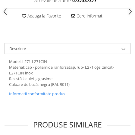
Ai nevoie de ajutor?
0737337377
Adauga la Favorite
Cere informatii
Descriere
Model: L271-L271CIN
Material: cap - poliamidă ranforsatășurub- L271 oțel zincat-
L271CIN inox
Rezistă la: ulei și grasime
Culoare de bază: negru (RAL 9011)
Informatii conformitate produs
PRODUSE SIMILARE