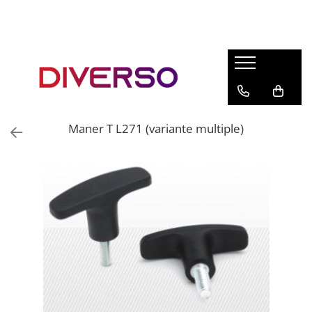
FILAMENTE 3D
PETG
PLA
ABS
Maner T L271 (variante multiple)
ASA
SILK
TPU
HIPS
PMMA
MULTIMATERIAL