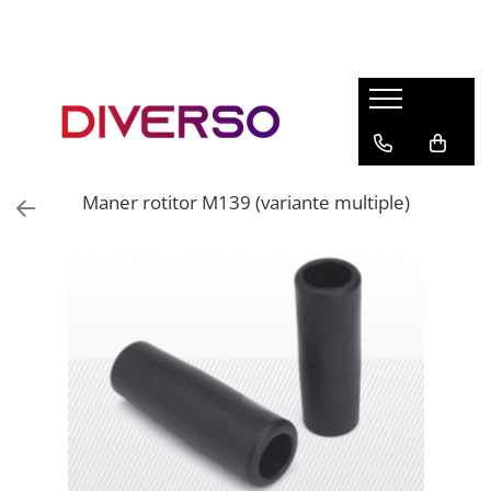
FILAMENTE 3D
PETG
PLA
ABS
Maner rotitor M139 (variante multiple)
ASA
SILK
TPU
HIPS
PMMA
MULTIMATERIAL