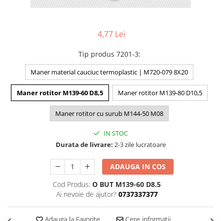
4,77 Lei
Tip produs 7201-3
:
Maner material cauciuc termoplastic | M720-079 8X20
Maner rotitor M139-60 D8,5
Maner rotitor M139-80 D10,5
Maner rotitor cu surub M144-50 M08
IN STOC
Durata de livrare:
2-3 zile lucratoare
ADAUGA IN COS
Cod Produs:
O BUT M139-60 D8.5
Ai nevoie de ajutor?
0737337377
Adauga la Favorite
Cere informatii