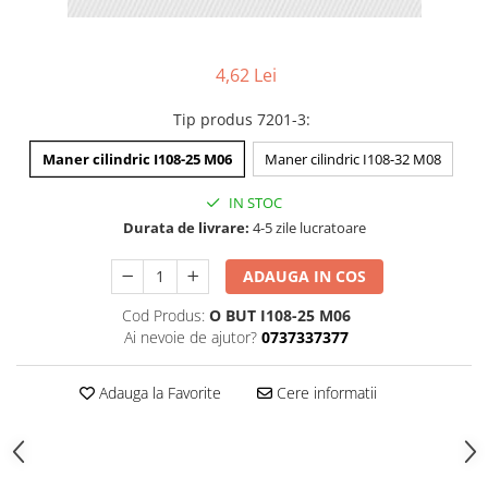
4,62 Lei
Tip produs 7201-3
:
Maner cilindric I108-25 M06
Maner cilindric I108-32 M08
IN STOC
Durata de livrare:
4-5 zile lucratoare
ADAUGA IN COS
Cod Produs:
O BUT I108-25 M06
Ai nevoie de ajutor?
0737337377
Adauga la Favorite
Cere informatii