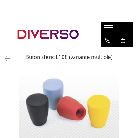
FILAMENTE 3D
PETG
PLA
ABS
Buton sferic L108 (variante multiple)
ASA
SILK
TPU
HIPS
PMMA
MULTIMATERIAL