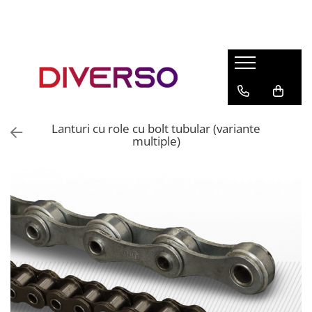
FILAMENTE 3D
PETG
PLA
ABS
Lanturi cu role cu bolt tubular (variante
ASA
multiple)
SILK
TPU
HIPS
PMMA
MULTIMATERIAL