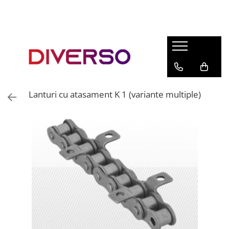
FILAMENTE 3D
PETG
PLA
ABS
Lanturi cu atasament K 1 (variante multiple)
ASA
SILK
TPU
HIPS
PMMA
MULTIMATERIAL