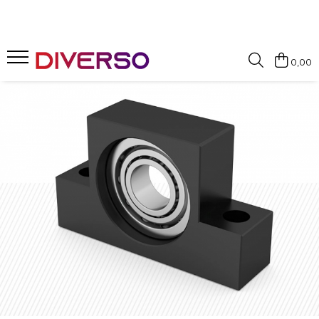
FILAMENTE 3D
0,00
PETG
PLA
ABS
ASA
SILK
TPU
HIPS
PMMA
MULTIMATERIAL