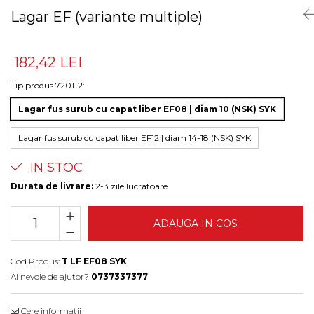
Lagar EF (variante multiple)
182,42 LEI
Tip produs 7201-2
:
Lagar fus surub cu capat liber EF08 | diam 10 (NSK) SYK
Lagar fus surub cu capat liber EF12 | diam 14-18 (NSK) SYK
IN STOC
Durata de livrare:
2-3 zile lucratoare
ADAUGA IN COS
Cod Produs:
T LF EF08 SYK
Ai nevoie de ajutor?
0737337377
Cere informatii