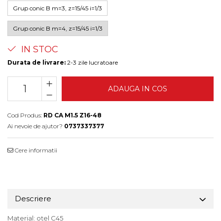
Grup conic B m=3, z=15/45 i=1/3
Grup conic B m=4, z=15/45 i=1/3
IN STOC
Durata de livrare:
2-3 zile lucratoare
ADAUGA IN COS
Cod Produs:
RD CA M1.5 Z16-48
Ai nevoie de ajutor?
0737337377
Cere informatii
Descriere
Material: oțel C45