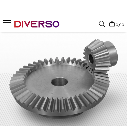
FILAMENTE 3D
0,00
PETG
PLA
ABS
ASA
SILK
TPU
HIPS
PMMA
MULTIMATERIAL