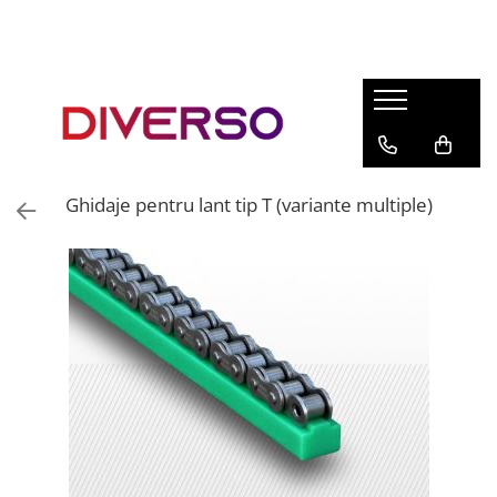
FILAMENTE 3D
PETG
PLA
ABS
Ghidaje pentru lant tip T (variante multiple)
ASA
SILK
TPU
HIPS
PMMA
MULTIMATERIAL